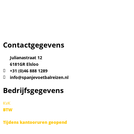
Contactgegevens
Julianastraat 12
6181GR Elsloo
+31 (0)46 888 1289
info@spanjevoetbalreizen.nl
Bedrijfsgegevens
KvK
63682249
BTW
NL001207697B38
Tijdens kantooruren geopend
maandag t/m vrijdag van 9.00u tot 18.30u