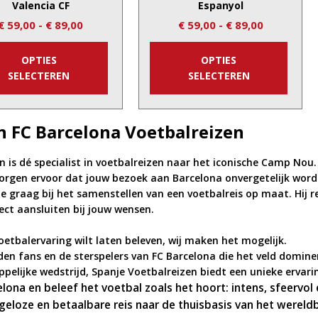
Valencia CF
Espanyol
€
59,00
-
€
89,00
€
59,00
-
€
89,00
OPTIES
OPTIES
SELECTEREN
SELECTEREN
in FC Barcelona Voetbalreizen
 is dé specialist in voetbalreizen naar het iconische Camp Nou. 
 zorgen ervoor dat jouw bezoek aan Barcelona onvergetelijk word
je graag bij het samenstellen van een voetbalreis op maat. Hij r
ect aansluiten bij jouw wensen.
oetbalervaring wilt laten beleven, wij maken het mogelijk.
enden fans en de sterspelers van FC Barcelona die het veld domin
lijke wedstrijd, Spanje Voetbalreizen biedt een unieke ervaring
lona en beleef het voetbal zoals het hoort: intens, sfeervol 
geloze en betaalbare reis naar de thuisbasis van het werel