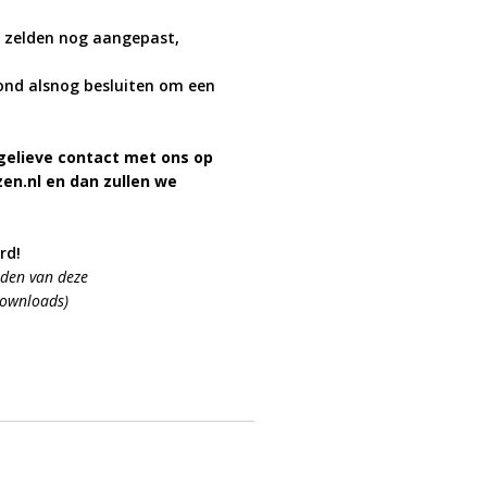
a zelden nog aangepast,
bond alsnog besluiten om een
 gelieve contact met ons op
zen.nl en dan zullen we
rd!
rden van deze
downloads)