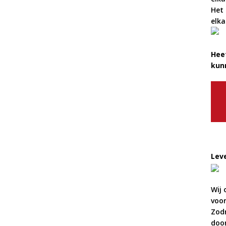
Het 
elka
Hee
kun
Leve
Wij 
voor
Zodr
doo