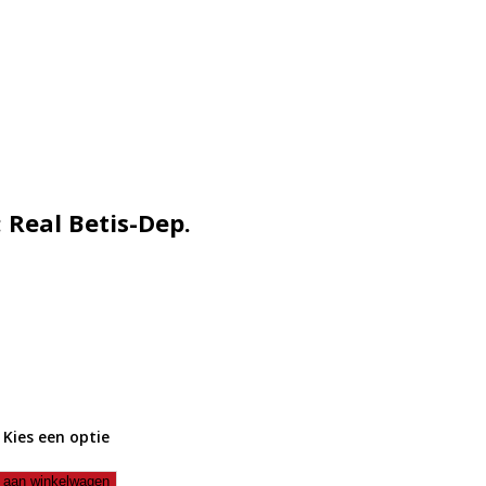
 Real Betis-Dep.
 aan winkelwagen