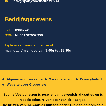
info@spanjevoetbalreizen.nl
Bedrijfsgegevens
KvK
63682249
BTW
NL001207697B38
Tijdens kantooruren geopend
maandag t/m vrijdag van 9.00u tot 18.30u
Algemene voorwaarden
Garantieregeling
Privacybeleid
Website door Globeview
Spanje Voetbalreizen is reseller van de wedstrijdkaartjes en is
niet de primaire verkoper van de kaartjes.
De prijzen van uw kaartjes kunnen hoger zijn dan de nominale