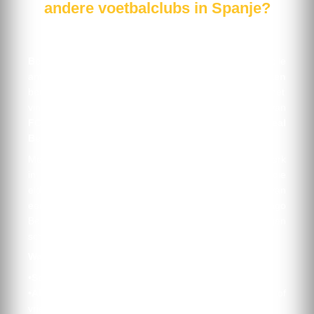
andere voetbalclubs in Spanje?
Bent u o
p zoek naar voordelige wedstrijdtickets en snelle
antwoorden op al uw vragen? Bij
Spanje Voetbalreizen
bent u aan het juiste adres! Wij helpen u graag bij het
vinden van de beste prijzen voor de thuiswedstrijden van
FC Barcelona
,
Real Madrid
,
Atletico Madrid, Real
Betis, Sevilla FC en Valencia CF
.
Met meer dan 12 jaar ervaring en een uitgebreid netwerk
in Spanje bieden wij toegang tot exclusieve tickets die
elders moeilijk te vinden zijn. Of u nu wilt genieten van
een wedstrijd in het legendarische
Camp Nou
, Santiago
Bernabéu of Mestalla, wij regelen uw tickets tegen
scherpe tarieven.
Waarom kiezen voor Spanje Voetbalreizen?
•
Scherpe ticketprijzen
voor topwedstrijden.
•
Altijd zitplaatsen naast elkaar
, ideaal voor gezinnen of
vriendengroepen.