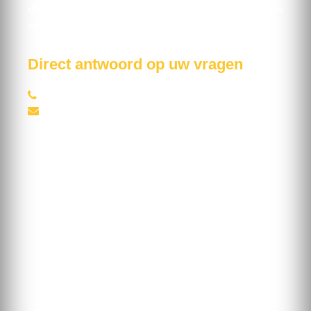
•
Snelle service
en een betrouwbare levering van uw
wedstrijdtickets
Direct antwoord op uw vragen
0031 (0)46 888 1289
info@spanjevoetbalreizen.nl